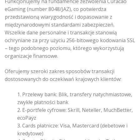
Funkcjonujemy na fundamencie zezwolenia Curacao
eGaming (number 8048/JAZ), co potwierdza
przedstawioną wiarygodność i dopasowanie z
międzynarodowymi standardami zabezpieczeń.
Wszelkie dane personalne i transakcje stanowią
ochryniane za przy użyciu 256-bitowego kodowania SSL
– tego podobnego poziomu, którego wykorzystują
organizacje finansowe.
Oferujemy szeroki zakres sposobów transakcji
dostosowanych do oczekiwań krajowych klientów:
Przelewy bank: Blik, transfery natychmiastowe,
zwykłe płatności bank
E-portfele cyfrowe: Skrill, Neteller, MuchBetter,
ecoPayz
Cards płatnicze: Visa, Mastercard (debetowe i
kredytowe)