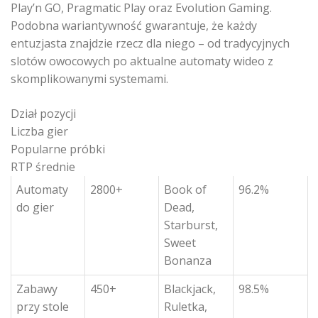
Play’n GO, Pragmatic Play oraz Evolution Gaming.
Podobna wariantywność gwarantuje, że każdy
entuzjasta znajdzie rzecz dla niego – od tradycyjnych
slotów owocowych po aktualne automaty wideo z
skomplikowanymi systemami.
Dział pozycji
Liczba gier
Popularne próbki
RTP średnie
Automaty
2800+
Book of
96.2%
do gier
Dead,
Starburst,
Sweet
Bonanza
Zabawy
450+
Blackjack,
98.5%
przy stole
Ruletka,