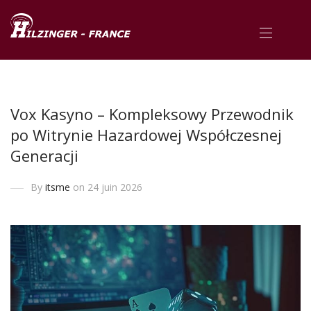
Vox Kasyno – Kompleksowy Przewodnik
po Witrynie Hazardowej Współczesnej
Generacji
By
itsme
on 24 juin 2026