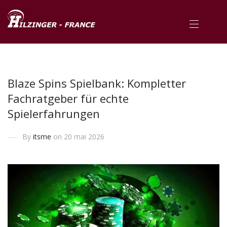
Blaze Spins Spielbank: Kompletter
Fachratgeber für echte
Spielerfahrungen
By
itsme
on 20 mai 2026