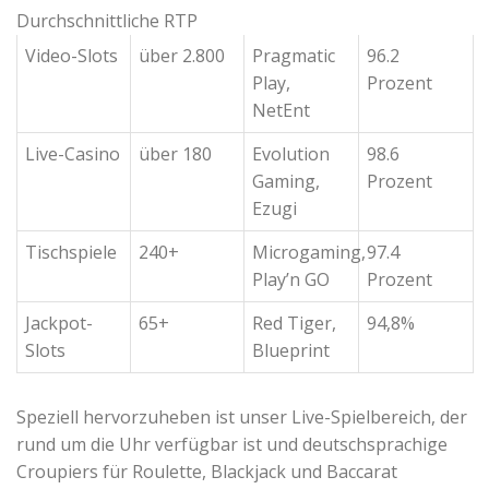
Durchschnittliche RTP
Video-Slots
über 2.800
Pragmatic
96.2
Play,
Prozent
NetEnt
Live-Casino
über 180
Evolution
98.6
Gaming,
Prozent
Ezugi
Tischspiele
240+
Microgaming,
97.4
Play’n GO
Prozent
Jackpot-
65+
Red Tiger,
94,8%
Slots
Blueprint
Speziell hervorzuheben ist unser Live-Spielbereich, der
rund um die Uhr verfügbar ist und deutschsprachige
Croupiers für Roulette, Blackjack und Baccarat