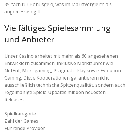
35-fach für Bonusgeld, was im Marktvergleich als
angemessen gilt.
Vielfältiges Spielesammlung
und Anbieter
Unser Casino arbeitet mit mehr als 60 angesehenen
Entwicklern zusammen, inklusive Marktführer wie
NetEnt, Microgaming, Pragmatic Play sowie Evolution
Gaming. Diese Kooperationen garantieren nicht
ausschließlich technische Spitzenqualität, sondern auch
regelmäßige Spiele-Updates mit den neuesten
Releases.
Spielkategorie
Zahl der Games
Führende Provider