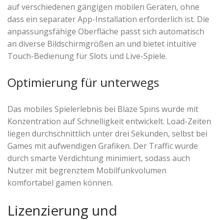
auf verschiedenen gängigen mobilen Geräten, ohne
dass ein separater App-Installation erforderlich ist. Die
anpassungsfähige Oberfläche passt sich automatisch
an diverse Bildschirmgrößen an und bietet intuitive
Touch-Bedienung für Slots und Live-Spiele.
Optimierung für unterwegs
Das mobiles Spielerlebnis bei Blaze Spins wurde mit
Konzentration auf Schnelligkeit entwickelt. Load-Zeiten
liegen durchschnittlich unter drei Sekunden, selbst bei
Games mit aufwendigen Grafiken. Der Traffic wurde
durch smarte Verdichtung minimiert, sodass auch
Nutzer mit begrenztem Mobilfunkvolumen
komfortabel gamen können.
Lizenzierung und