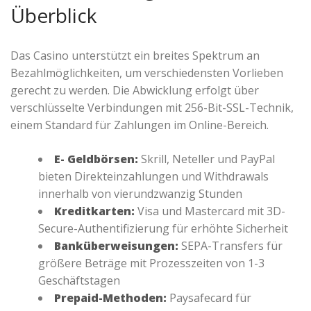
Überblick
Das Casino unterstützt ein breites Spektrum an
Bezahlmöglichkeiten, um verschiedensten Vorlieben
gerecht zu werden. Die Abwicklung erfolgt über
verschlüsselte Verbindungen mit 256-Bit-SSL-Technik,
einem Standard für Zahlungen im Online-Bereich.
E- Geldbörsen:
Skrill, Neteller und PayPal
bieten Direkteinzahlungen und Withdrawals
innerhalb von vierundzwanzig Stunden
Kreditkarten:
Visa und Mastercard mit 3D-
Secure-Authentifizierung für erhöhte Sicherheit
Banküberweisungen:
SEPA-Transfers für
größere Beträge mit Prozesszeiten von 1-3
Geschäftstagen
Prepaid-Methoden:
Paysafecard für