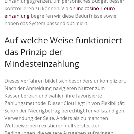
Einzahlungsgrenzen, um persönliches Budget besser
kontrollieren zu können. Via
online casino 1 euro
einzahlung
begreifen wir diese Bedürfnisse sowie
haben das System passend optimiert.
Auf welche Weise funktioniert
das Prinzip der
Mindesteinzahlung
Dieses Verfahren bildet sich besonders unkompliziert.
Nach der Anmeldung navigieren Nutzer zum
Kassenbereich und wählen ihre favorisierte
Zahlungsmethode. Dieser Clou liegt in von Flexibilität:
Schon der Niedrigbetrag berechtigt für vollständigen
Verwendung der Seite. Anders als zu manchen
Wettbewerbern existieren null versteckten
Bedingungen, die weitere Ausgaben aufzwingen