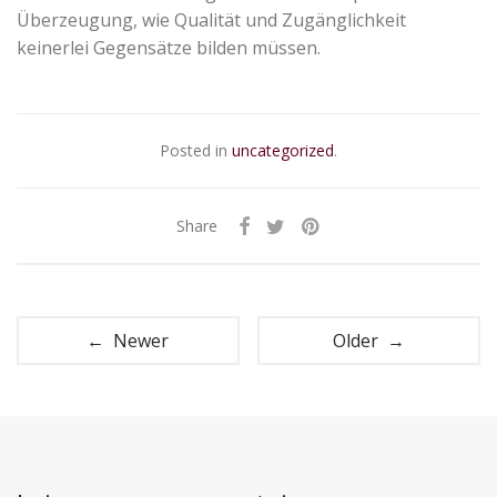
Überzeugung, wie Qualität und Zugänglichkeit
keinerlei Gegensätze bilden müssen.
Posted in
uncategorized
.
Share
← Newer
Older →