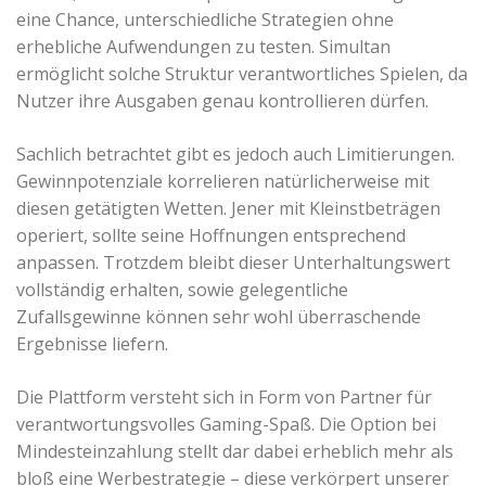
eine Chance, unterschiedliche Strategien ohne
erhebliche Aufwendungen zu testen. Simultan
ermöglicht solche Struktur verantwortliches Spielen, da
Nutzer ihre Ausgaben genau kontrollieren dürfen.
Sachlich betrachtet gibt es jedoch auch Limitierungen.
Gewinnpotenziale korrelieren natürlicherweise mit
diesen getätigten Wetten. Jener mit Kleinstbeträgen
operiert, sollte seine Hoffnungen entsprechend
anpassen. Trotzdem bleibt dieser Unterhaltungswert
vollständig erhalten, sowie gelegentliche
Zufallsgewinne können sehr wohl überraschende
Ergebnisse liefern.
Die Plattform versteht sich in Form von Partner für
verantwortungsvolles Gaming-Spaß. Die Option bei
Mindesteinzahlung stellt dar dabei erheblich mehr als
bloß eine Werbestrategie – diese verkörpert unserer