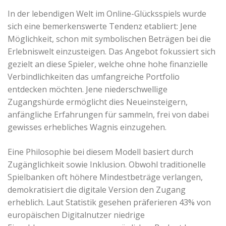
In der lebendigen Welt im Online-Glücksspiels wurde
sich eine bemerkenswerte Tendenz etabliert: Jene
Möglichkeit, schon mit symbolischen Beträgen bei die
Erlebniswelt einzusteigen. Das Angebot fokussiert sich
gezielt an diese Spieler, welche ohne hohe finanzielle
Verbindlichkeiten das umfangreiche Portfolio
entdecken möchten. Jene niederschwellige
Zugangshürde ermöglicht dies Neueinsteigern,
anfängliche Erfahrungen für sammeln, frei von dabei
gewisses erhebliches Wagnis einzugehen.
Eine Philosophie bei diesem Modell basiert durch
Zugänglichkeit sowie Inklusion. Obwohl traditionelle
Spielbanken oft höhere Mindestbeträge verlangen,
demokratisiert die digitale Version den Zugang
erheblich. Laut Statistik gesehen präferieren 43% von
europäischen Digitalnutzer niedrige