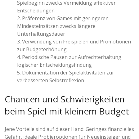
Spielbeginn zwecks Vermeidung affektiver
Entscheidungen
Präferenz von Games mit geringeren
Mindesteinsätzen zwecks längere
Unterhaltungsdauer
Verwendung von Freispielen und Promotionen
zur Budgeterhöhung
Periodische Pausen zur Aufrechterhaltung
logischer Entscheidungsfindung
Dokumentation der Spielaktivitäten zur
verbesserten Selbstreflexion
Chancen und Schwierigkeiten
beim Spiel mit kleinem Budget
Jene Vorteile sind auf dieser Hand: Geringes finanzielles
Gefahr, ideale Probieroptionen für Neueinsteiger und