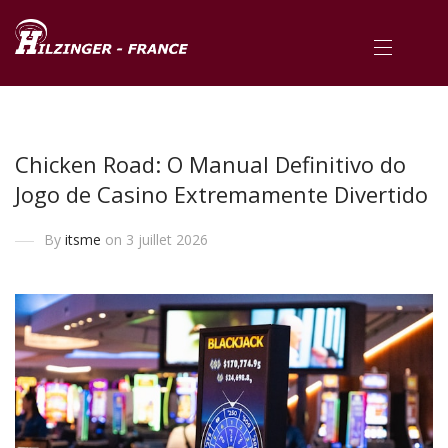
Chicken Road: O Manual Definitivo do
Jogo de Casino Extremamente Divertido
By
itsme
on 3 juillet 2026