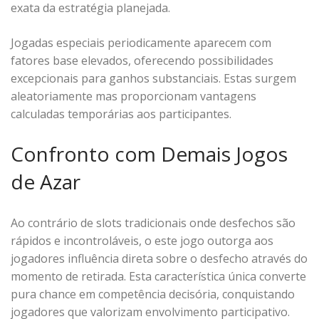
exata da estratégia planejada.
Jogadas especiais periodicamente aparecem com
fatores base elevados, oferecendo possibilidades
excepcionais para ganhos substanciais. Estas surgem
aleatoriamente mas proporcionam vantagens
calculadas temporárias aos participantes.
Confronto com Demais Jogos
de Azar
Ao contrário de slots tradicionais onde desfechos são
rápidos e incontroláveis, o este jogo outorga aos
jogadores influência direta sobre o desfecho através do
momento de retirada. Esta característica única converte
pura chance em competência decisória, conquistando
jogadores que valorizam envolvimento participativo.