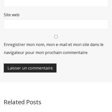
Site web
Enregistrer mon nom, mon e-mail et mon site dans le
navigateur pour mon prochain commentaire.
Related Posts