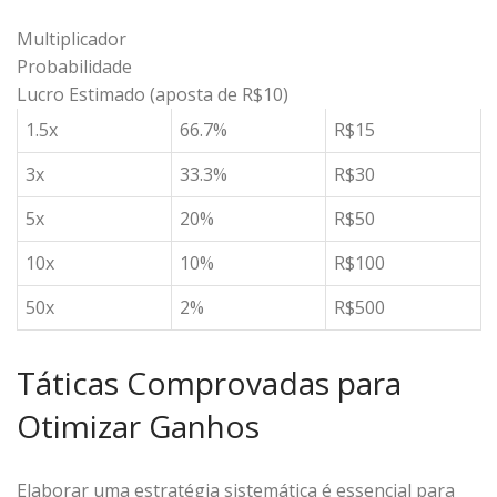
Multiplicador
Probabilidade
Lucro Estimado (aposta de R$10)
1.5x
66.7%
R$15
3x
33.3%
R$30
5x
20%
R$50
10x
10%
R$100
50x
2%
R$500
Táticas Comprovadas para
Otimizar Ganhos
Elaborar uma estratégia sistemática é essencial para