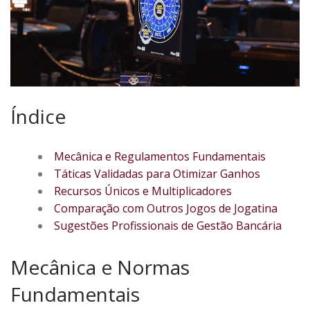
Índice
Mecânica e Regulamentos Fundamentais
Táticas Validadas para Otimizar Ganhos
Recursos Únicos e Multiplicadores
Comparação com Outros Jogos de Jogatina
Sugestões Profissionais de Gestão Bancária
Mecânica e Normas
Fundamentais