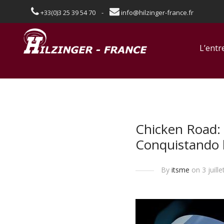
+33(0)3 25 39 54 70 -
info@hilzinger-france.fr
L’entr
Chicken Road: 
Conquistando l
By
itsme
on 3 juille