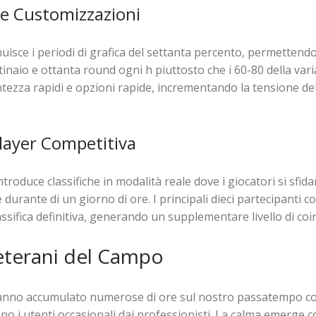
e Customizzazioni
isce i periodi di grafica del settanta percento, permettendo 
tinaio e ottanta round ogni h piuttosto che i 60-80 della va
tezza rapidi e opzioni rapide, incrementando la tensione de
layer Competitiva
ntroduce classifiche in modalità reale dove i giocatori si sfi
e durante di un giorno di ore. I principali dieci partecipant
assifica definitiva, generando un supplementare livello di co
eterani del Campo
 hanno accumulato numerose di ore sul nostro passatempo 
no i utenti occasionali dai professionisti. La calma emerge 