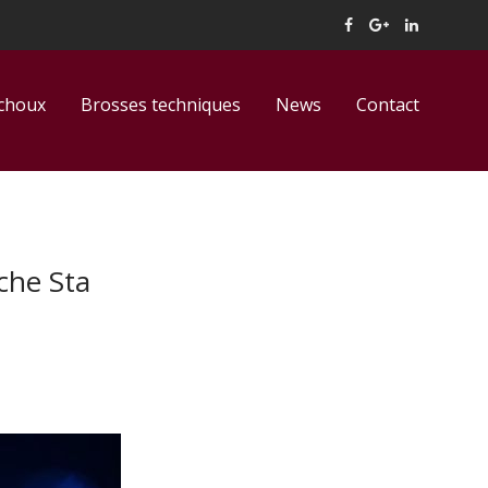
tchoux
Brosses techniques
News
Contact
che Sta