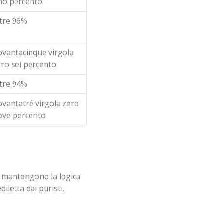
no percento
ltre 96%
ovantacinque virgola
ro sei percento
ltre 94%
vantatré virgola zero
ove percento
e mantengono la logica
iletta dai puristi,