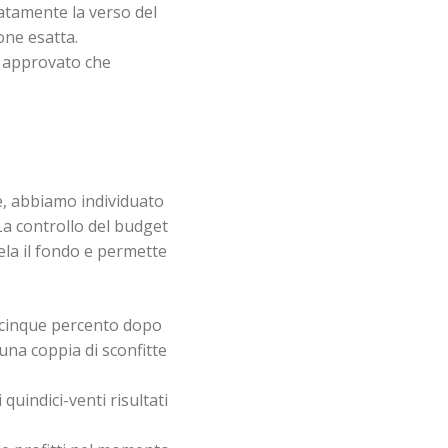
ratamente la verso del
one esatta.
o approvato che
e, abbiamo individuato
La controllo del budget
tela il fondo e permette
icinque percento dopo
 una coppia di sconfitte
quindici-venti risultati