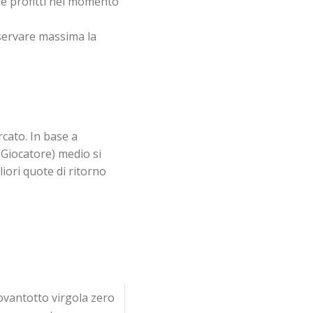
le profitti nel momento
servare massima la
rcato. In base a
 Giocatore) medio si
iori quote di ritorno
ovantotto virgola zero