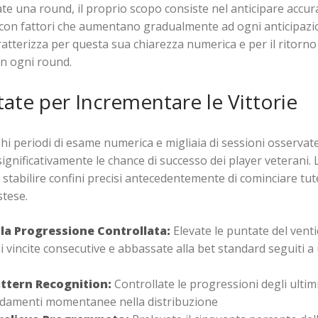
ate una round, il proprio scopo consiste nel anticipare accu
 con fattori che aumentano gradualmente ad ogni anticipazi
ratterizza per questa sua chiarezza numerica e per il ritorn
in ogni round.
tate per Incrementare le Vittorie
i periodi di esame numerica e migliaia di sessioni osservat
ignificativamente le chance di successo dei player veterani. 
e: stabilire confini precisi antecedentemente di cominciare tu
stese.
la Progressione Controllata:
Elevate le puntate del vent
di vincite consecutive e abbassate alla bet standard seguiti a
attern Recognition:
Controllate le progressioni degli ultimi 
andamenti momentanee nella distribuzione