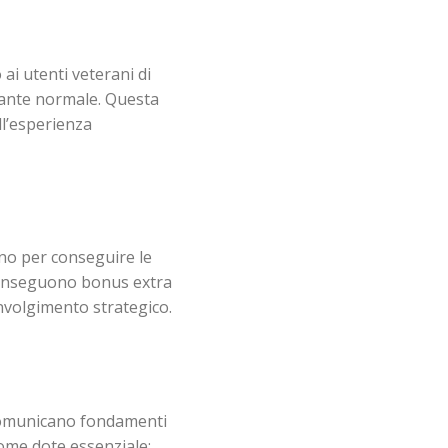
ai utenti veterani di
riante normale. Questa
ll’esperienza
dano per conseguire le
i conseguono bonus extra
involgimento strategico.
comunicano fondamenti
come dote essenziale: