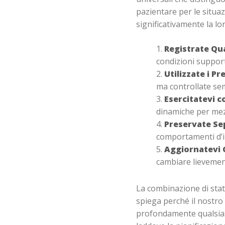
pazientare per le situa
significativamente la lon
Registrate Qua
condizioni support
Utilizzate i Pr
ma controllate sem
Esercitatevi 
dinamiche per mezz
Preservate Se
comportamenti d’i
Aggiornatevi
cambiare lievement
La combinazione di stati
spiega perché il nostro
profondamente qualsiasi