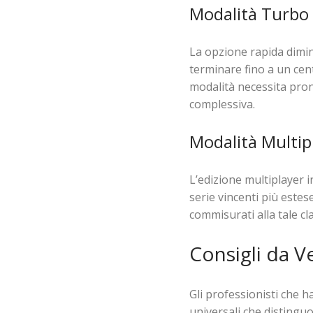
Modalità Turbo 
La opzione rapida diminu
terminare fino a un cen
modalità necessita pron
complessiva.
Modalità Multip
L’edizione multiplayer i
serie vincenti più estes
commisurati alla tale cl
Consigli da V
Gli professionisti che
universali che distinguo