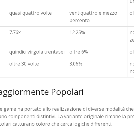
u
quasi quattro volte
ventiquattro e mezzo
o
percento
7.76x
12.25%
n
ze
a
quindici virgola trentasei
oltre 6%
o
oltre 30 volte
3.06%
no
n
Maggiormente Popolari
e game ha portato allo realizzazione di diverse modalità ch
 componenti distintivi. La variante originale rimane la pred
colari catturano coloro che cerca logiche differenti.