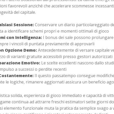
zioni favorevoli anziché che accelerare scommesse incessan
gevità del capitale.
lsiasi Sessione:
Conservare un diario particolareggiato dell
a a identificare schemi propri e momenti ottimali di gioco
emi con Intelligenza:
I bonus dei sale possono prolungare i
pre i vincoli di puntata previamente di approvarli
con Opzione Demo:
Antecedentemente di versare capitale ver
o di varianti gratuite accessibili presso gestori autorizzati
parazione Emotivo:
Le scelte eccellenti nascono dallo stud
mpulso a successi o perdite recenti
 Costantemente:
Il questo passatempo consegue modifiche
e le logiche, rimanere aggiornati assicura un beneficio ago
stica solida, esperienza di gioco immediato e capacità di vit
 game continua ad attrarre freschi estimatori sette giorni d
 elemento funzionale muta la pratica da semplice svago a ve