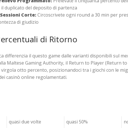
Prelievo Programmato:
Prelevate il cinquanta percento del
 il duplicato del deposito di partenza
 Sessioni Corte:
Circoscrivete ogni round a 30 min per pre
ontezza di giudizio
Percentuali di Ritorno
 differenzia il questo game dalle varianti disponibili sul me
dalla Maltese Gaming Authority, il Return to Player (Return to
virgola otto percento, posizionandoci tra i giochi con le migl
 dei casinò online regolamentati.
quasi due volte
quasi 50%
n