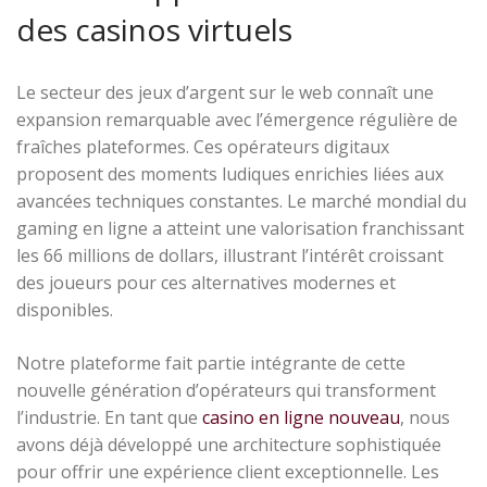
des casinos virtuels
Le secteur des jeux d’argent sur le web connaît une
expansion remarquable avec l’émergence régulière de
fraîches plateformes. Ces opérateurs digitaux
proposent des moments ludiques enrichies liées aux
avancées techniques constantes. Le marché mondial du
gaming en ligne a atteint une valorisation franchissant
les 66 millions de dollars, illustrant l’intérêt croissant
des joueurs pour ces alternatives modernes et
disponibles.
Notre plateforme fait partie intégrante de cette
nouvelle génération d’opérateurs qui transforment
l’industrie. En tant que
casino en ligne nouveau
, nous
avons déjà développé une architecture sophistiquée
pour offrir une expérience client exceptionnelle. Les