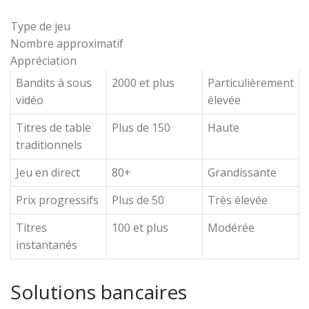
Type de jeu
Nombre approximatif
Appréciation
Bandits à sous
2000 et plus
Particulièrement
vidéo
élevée
Titres de table
Plus de 150
Haute
traditionnels
Jeu en direct
80+
Grandissante
Prix progressifs
Plus de 50
Très élevée
Titres
100 et plus
Modérée
instantanés
Solutions bancaires