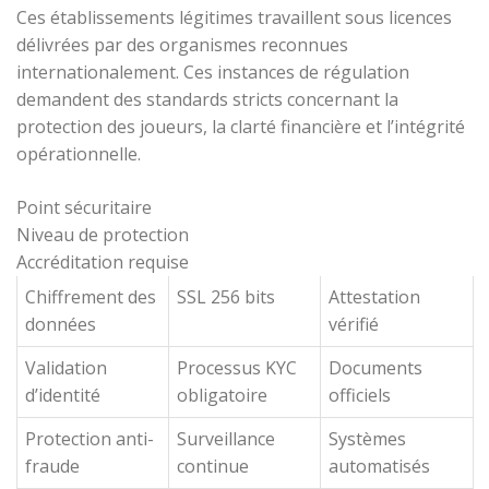
Ces établissements légitimes travaillent sous licences
délivrées par des organismes reconnues
internationalement. Ces instances de régulation
demandent des standards stricts concernant la
protection des joueurs, la clarté financière et l’intégrité
opérationnelle.
Point sécuritaire
Niveau de protection
Accréditation requise
Chiffrement des
SSL 256 bits
Attestation
données
vérifié
Validation
Processus KYC
Documents
d’identité
obligatoire
officiels
Protection anti-
Surveillance
Systèmes
fraude
continue
automatisés