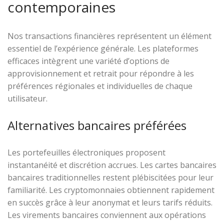
contemporaines
Nos transactions financières représentent un élément
essentiel de l’expérience générale. Les plateformes
efficaces intègrent une variété d’options de
approvisionnement et retrait pour répondre à les
préférences régionales et individuelles de chaque
utilisateur.
Alternatives bancaires préférées
Les portefeuilles électroniques proposent
instantanéité et discrétion accrues. Les cartes bancaires
bancaires traditionnelles restent plébiscitées pour leur
familiarité. Les cryptomonnaies obtiennent rapidement
en succès grâce à leur anonymat et leurs tarifs réduits.
Les virements bancaires conviennent aux opérations