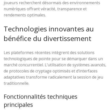
joueurs recherchent désormais des environnements
numériques offrant véracité, transparence et
rendements optimales.
Technologies innovantes au
bénéfice du divertissement
Les plateformes récentes intègrent des solutions
technologiques de pointe pour se démarquer dans un
marché concurrentiel. L’utilisation de systèmes avancés,
de protocoles de cryptage optimisés et d’interfaces
adaptatives transforme radicalement la session de jeu
traditionnelle.
Fonctionnalités techniques
principales