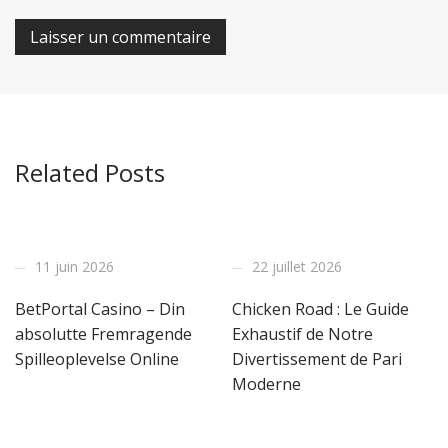
Related Posts
11 juin 2026
22 juillet 2026
BetPortal Casino – Din
Chicken Road : Le Guide
absolutte Fremragende
Exhaustif de Notre
Spilleoplevelse Online
Divertissement de Pari
Moderne