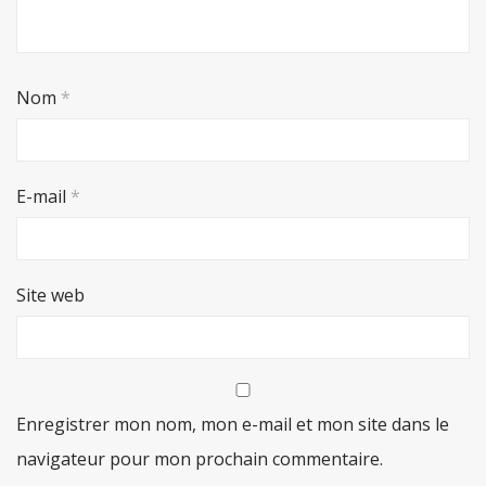
Nom
*
E-mail
*
Site web
Enregistrer mon nom, mon e-mail et mon site dans le
navigateur pour mon prochain commentaire.